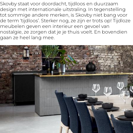
Skovby staat voor doordacht, tijdloos en duurzaam
design met internationale uitstraling. In tegenstelling
tot sommige andere merken, is Skovby niet bang voor
de term ‘tijdloos’. Sterker nog, ze zijn er trots op! Tijdloze
meubelen geven een interieur een gevoel van
nostalgie, ze zorgen dat je je thuis voelt. En bovendien
gaan ze heel lang mee.